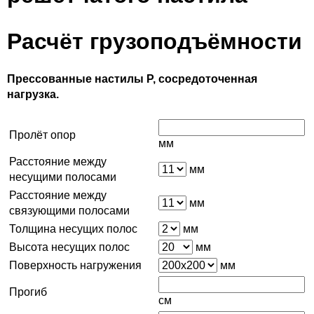
Расчёт грузоподъёмности
Прессованные настилы Р, сосредоточенная
нагрузка.
Пролёт опор
мм
Расстояние между
мм
несущими полосами
Расстояние между
мм
связующими полосами
Толщина несущих полос
мм
Высота несущих полос
мм
Поверхность нагружения
мм
Прогиб
см