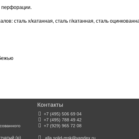
а перфорации.
ов: сталь х/катанная, сталь г/катанная, сталь оцинкован
убежью
Контакты
+7 (495) 506 69 04
+7 (495) 788 49 42
ссованного
+7 (929) 965 72 08
тчатый (р)
alla.solid-msk
@
yandex.ru